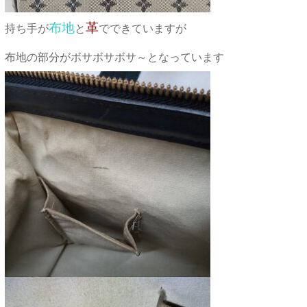
布地
革
持ち手が
と
でできていますが
布地の部分がボサボサボサ～となっています